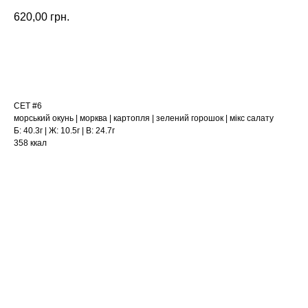
620,00
грн.
ЗАМОВИТИ
СЕТ #6
морський окунь | морква | картопля | зелений горошок | мікс салату
Б: 40.3г | Ж: 10.5г | В: 24.7г
358 ккал