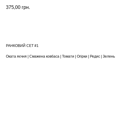
375,00
грн.
ЗАМОВИТИ
РАНКОВИЙ СЕТ #1
Оката яєчня | Смажена ковбаса | Томати | Огірки | Редис | Зелень