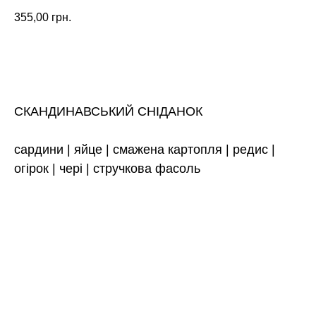
355,00
грн.
ЗАМОВИТИ
СКАНДИНАВСЬКИЙ СНІДАНОК
сардини | яйце | смажена картопля | редис |
огірок | чері | стручкова фасоль