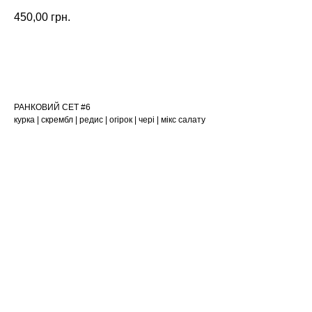
450,00
грн.
ЗАМОВИТИ
РАНКОВИЙ СЕТ #6
курка | скрембл | редис | огірок | чері | мікс салату